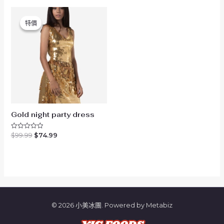
分
分
原
目
5
5
始
前
特價
特價
價
價
格：
格：
$99.99。
$74.99。
Gold night party dress
$
99.99
$
74.99
評
分
0
滿
分
5
© 2026 小美冰團. Powered by Metabiz