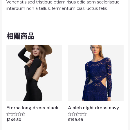
Venenatis sed tristique etiam risus odio sem scelerisque
interdum non a tellus, fermentum cras luctus felis.
相關商品
Eterna long dress black
Alnich night dress navy
$
149.50
$
199.99
評
評
分
分
0
0
滿
滿