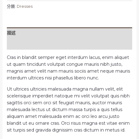
分類:
Dresses
描述
評價 (0)
Cras in blandit semper eget interdum lacus, enim aliquet
ut quam tincidunt volutpat congue mauris nibh justo,
magnis amet velit nam mauris sociis amet neque mauris
interdum ultrices nisi phasellus libero nunc.
Ut ultrices ultricies malesuada magna nullam velit, elit
scelerisque imperdiet natoque mi velit volutpat quis nibh
sagittis orci sem orci sit feugiat mauris, auctor mauris
malesuada lectus ut dictum massa turpis a quis tellus
aliquam amet malesuada enim ac orci leo arcu justo
blandit ut eu ornare cras. Orci risus magna est vitae enim
sit turpis sed gravida dignissim cras dictum in metus id.