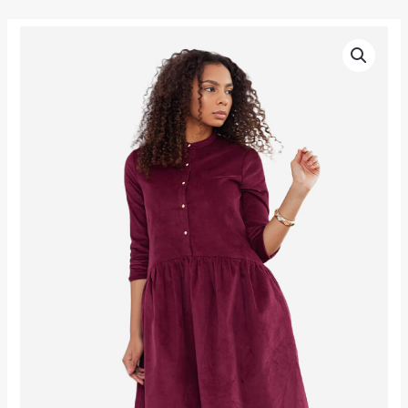
跳
至
Meena
主
dress
要
maroon
內
數
容
量