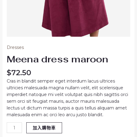
Dresses
Meena dress maroon
$
72.50
Cras in blandit semper eget interdum lacus ultrices
ultricies malesuada magna nullam velit, elit scelerisque
imperdiet natoque mi velit volutpat quis nibh sagittis orci
sem orci sit feugiat mauris, auctor mauris malesuada
lectus ut dictum massa turpis a quis tellus aliquam amet
malesuada enim ac orci leo arcu justo blandit.
加入購物車