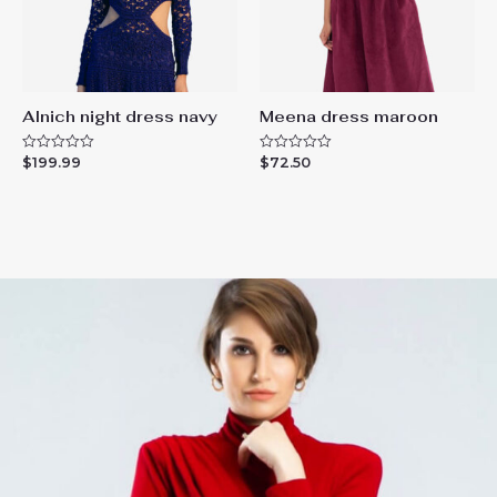
Alnich night dress navy
Meena dress maroon
$
199.99
$
72.50
評
評
分
分
0
0
滿
滿
分
分
5
5