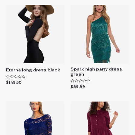
Spark nigh party dress
Eterna long dress black
green
$
149.50
評
分
$
89.99
評
0
分
滿
0
分
滿
5
分
5