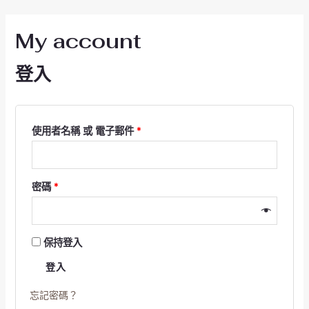
跳
必
必
至
填
填
My account
主
要
內
登入
容
使用者名稱 或 電子郵件
*
密碼
*
保持登入
登入
忘記密碼？